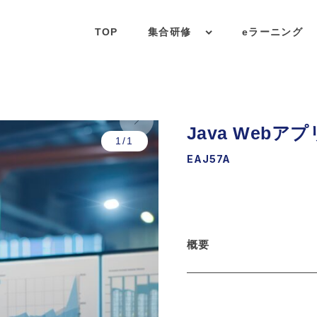
TOP
集合研修
eラーニング
Java Web
1/1
EAJ57A
概要