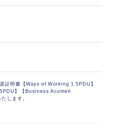
書【Ways of Working 1.5PDU】
.25PDU】【Business Acumen
行いたします。