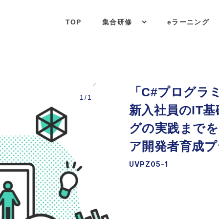
TOP
集合研修
eラーニング
「C#プログラ
1/1
新入社員のIT
グの実践までを
ア開発者育成プ
UVPZ05-1