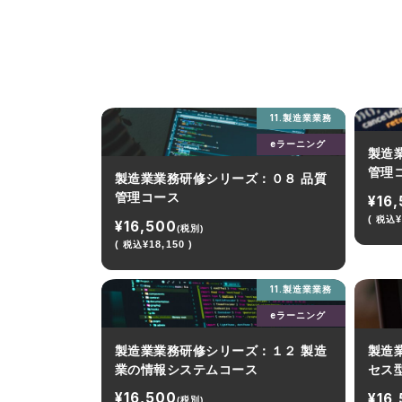
11.製造業業務
eラーニング
製造
管理
製造業業務研修シリーズ：０８ 品質
管理コース
¥16
(
¥
税込
¥16,500
(税別)
(
¥18,150 )
税込
11.製造業業務
eラーニング
製造業業務研修シリーズ：１２ 製造
製造
業の情報システムコース
セス
¥16,500
¥16
(税別)