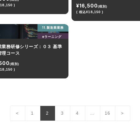
¥16,500
18,150 )
(税別)
(
¥18,150 )
税込
11.製造業業務
eラーニング
業業務研修シリーズ：０３ 基準
管理コース
,500
(税別)
18,150 )
<
1
2
3
4
…
16
>