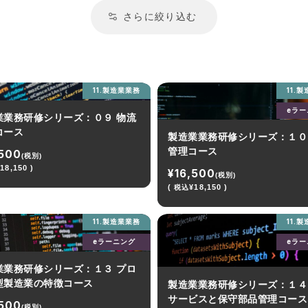
さらに絞り込む
11.製造業業務
11.
eラーニング
eラ
業業務研修シリーズ：０９ 物流
コース
製造業業務研修シリーズ：１０
管理コース
,500
(税別)
18,150 )
¥16,500
(税別)
(
¥18,150 )
税込
11.製造業業務
11.
eラーニング
eラ
業業務研修シリーズ：１３ プロ
型製造業の特徴コース
製造業業務研修シリーズ：１４
サービスと保守部品管理コース
,500
(税別)