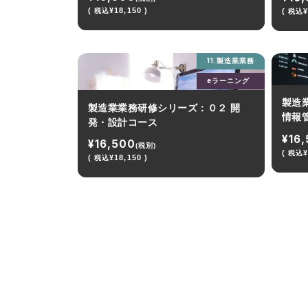
(
¥18,150 )
(
¥
税込
税込
11.製造業業務
eラーニング
製造
製造業業務研修シリーズ：０２ 開
情報
発・設計コース
¥16
¥16,500
(税別)
(
¥
税込
(
¥18,150 )
税込